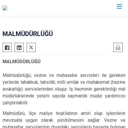
Rize
MALMÜDÜRLÜĞÜ
Ardeşen
Hemşin
Çamlıhemşin
İkizdere
MALMÜDÜRLÜĞÜ
Çayeli
İyidere
Derepazarı
Kalkandere
Malmüdürlüğü, vezne ve muhasebe servisleri ile gereken
Fındıklı
Pazar
yerlerde tahakkuk, tahsilât, milli emlak ve muhakemat (hazine
avukatlığı) servislerinden oluşur. İş hacminin gerektirdiği mal
Güneysu
müdürlüklerinde yeterli sayıda saymanlık müdür yardımcısı
çalıştırılabilir.
Malmüdürü, ilçe maliye teşkilatının amiri olup işlemlerin
mevzuata uygun olarak yürütülmesini sağlar. Vezne ve
muhasebe servislerinin dışındaki servislerin başında bulunan