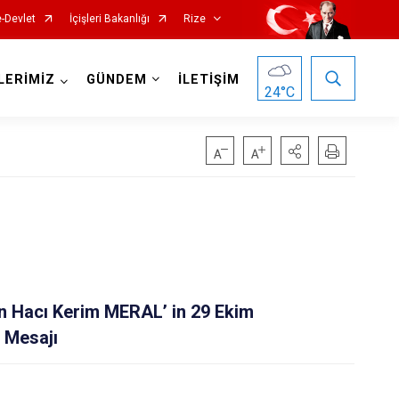
e-Devlet
İçişleri Bakanlığı
Rize
LERİMİZ
GÜNDEM
İLETİŞİM
24
°C
Hemşin
 Hacı Kerim MERAL’ in 29 Ekim
İkizdere
 Mesajı
İyidere
Kalkandere