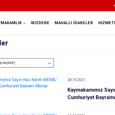
YMAKAMLIK
İKİZDERE
MAHALLİ İDARELER
HİZMET
Rize
ler
ğı seçiniz)
28.10.2021
Ardeşen
Kaymakamımız Sayın
Çamlıhemşin
Cumhuriyet Bayramı
Çayeli
Derepazarı